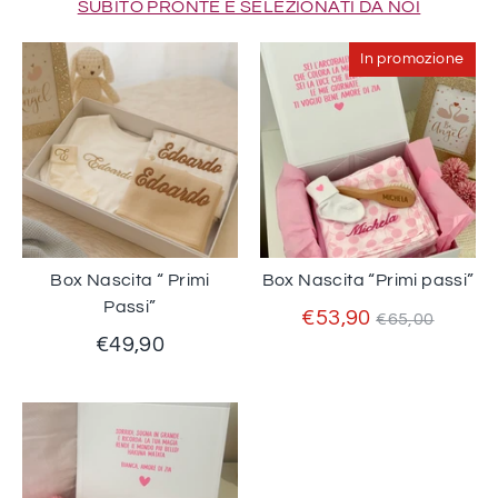
SUBITO PRONTE E SELEZIONATI DA NOI
In promozione
Box Nascita “ Primi
Box Nascita “Primi passi”
Passi”
Prezzo
€53,90
€65,00
standard
€49,90