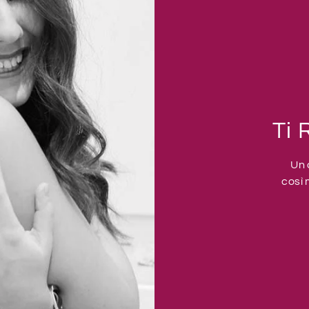
Ti 
Un 
così 