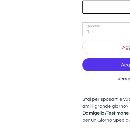
Quantità
1
Agg
Altre 
Stai per sposarti e vu
ami il grande giorno?
Damigella/Testimone 
per un Giorno Special