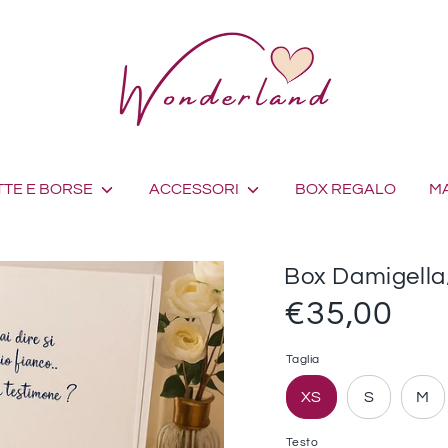
TE E BORSE
ACCESSORI
BOX REGALO
M
Box Damigella
€35,00
Taglia
XS
S
M
Testo