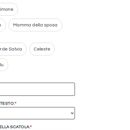
timone
o
Mamma della sposa
rde Salvia
Celeste
lu
 TESTO:
*
NELLA SCATOLA:
*