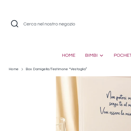
Salta
al
contenuto
Cerca
Cerca
nel
nostro
negozio
HOME
BIMBI
POCHET
Home
Box Damigella/Testimone “Vestaglia”