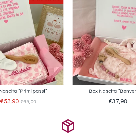
Nascita “Primi passi”
Box Nascita “Benve
Prezzo
€53,90
€37,90
€65,00
standard