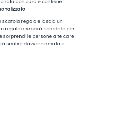
ionata con cura e contiene :
sonalizzato
 scatola regalo e lascia un
un regalo che sarà ricordato per
 sorprendi le persone a te care
arà sentire davvero amata e
idi
st