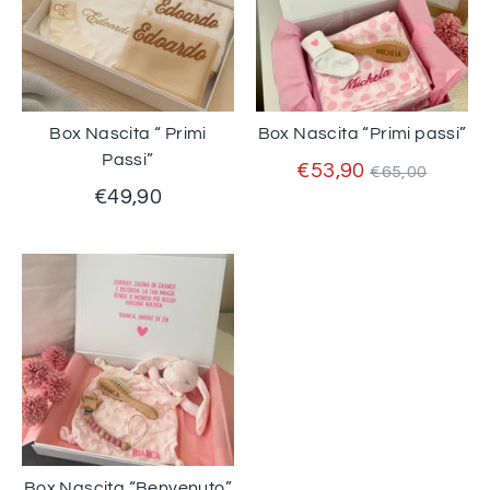
Box Nascita “ Primi
Box Nascita “Primi passi”
Passi”
Prezzo
€53,90
€65,00
standard
€49,90
Box Nascita “Benvenuto”