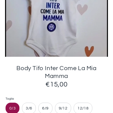
Body Tifo Inter Come La Mia
Mamma
€15,00
Taglia
0/3
3/6
6/9
9/12
12/18