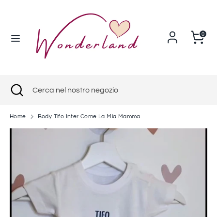
Salta
Valuta
al
Italia (EUR €)
contenuto
0
Cerca
Cerca
nel
nostro
negozio
Cerca
Chiudi
Cerca
ricerca
nel
nostro
Home
Body Tifo Inter Come La Mia Mamma
negozio