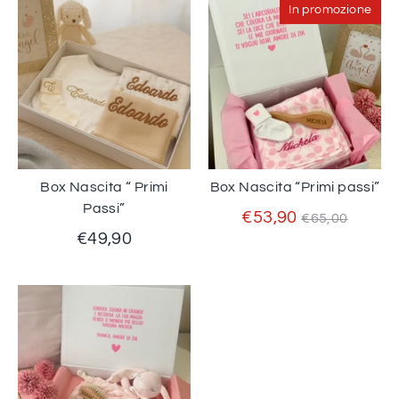
In promozione
Box Nascita “ Primi
Box Nascita “Primi passi”
Passi”
Prezzo
€53,90
€65,00
standard
€49,90