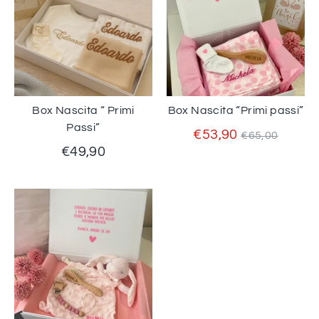
Box Nascita “ Primi
Box Nascita “Primi passi”
Passi”
Prezzo
€53,90
€65,00
standard
€49,90